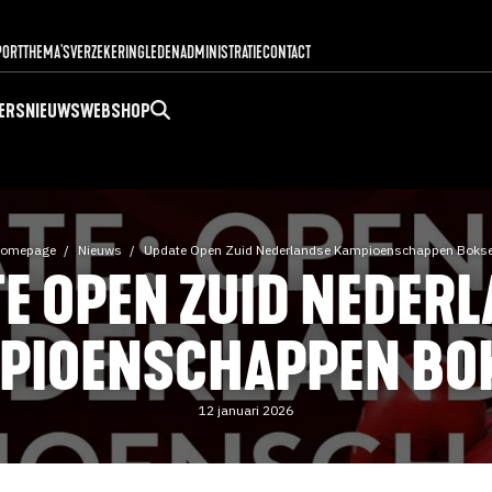
PORT
THEMA'S
VERZEKERING
LEDENADMINISTRATIE
CONTACT
ERS
NIEUWS
WEBSHOP
omepage
Nieuws
Update Open Zuid Nederlandse Kampioenschappen Boks
E OPEN ZUID NEDER
PIOENSCHAPPEN BO
12 januari 2026