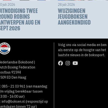
0 juli 2026
28 juli 2026
UITNODIGING TWEE
WIJZIGINGEN
ROUND ROBINS
JEUGDBOKSEN
ANTWERPEN AUG EN
AANGEKONDIGD
SEPT 2026
Volg ons via social media en ben
als eerste op de hoogte van het
laatste nieuws in de bokssport.
ederlandse Boksbond |
utch Boxing Federation
Postbus 91594
2509 ED Den Haag
: 085 - 21 03 961 (van maandag
/m vrijdag bereikbaar tussen
3:00 - 16:00 uur)
:
info@boksen.nl
(responstijd op
erkdagen binnen 72 uur)