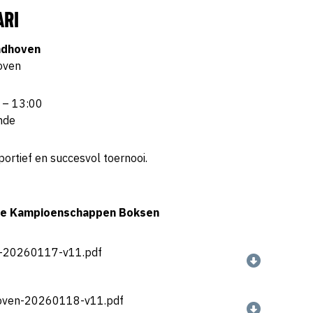
ARI
ndhoven
oven
 – 13:00
nde
sportief en succesvol toernooi.
se Kampioenschappen Boksen
-20260117-v11.pdf
ven-20260118-v11.pdf