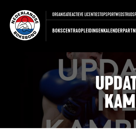
ORGANISATIE
ACTIEVE LICENTIES
TOPSPORT
WEDSTRIJDS
BOKSCENTRA
OPLEIDINGEN
KALENDER
PARTN
H
UPDAT
KAM