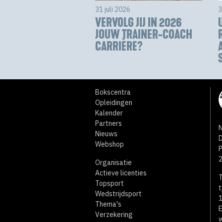
31 juli 2026
3
VERVOLG JIJ IN 2026
JOUW TRAINER-COACH
CARRIÈRE?
Bokscentra
Opleidingen
Kalender
Partners
N
Nieuws
D
Webshop
Organisatie
Actieve licenties
T
Topsport
t
Wedstrijdsport
1
Thema's
E
Verzekering
w