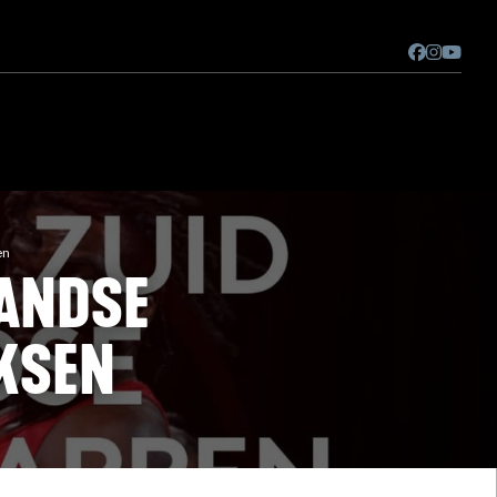
en
LANDSE
KSEN