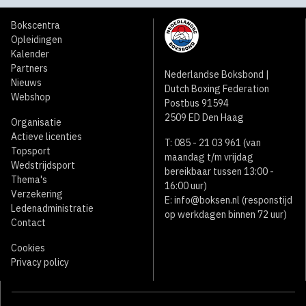
Bokscentra
Opleidingen
Kalender
Partners
Nederlandse Boksbond |
Nieuws
Dutch Boxing Federation
Webshop
Postbus 91594
2509 ED Den Haag
Organisatie
Actieve licenties
T: 085 - 21 03 961 (van
Topsport
maandag t/m vrijdag
Wedstrijdsport
bereikbaar tussen 13:00 -
Thema's
16:00 uur)
Verzekering
E:
info@boksen.nl
(responstijd
Ledenadministratie
op werkdagen binnen 72 uur)
Contact
Cookies
Privacy policy