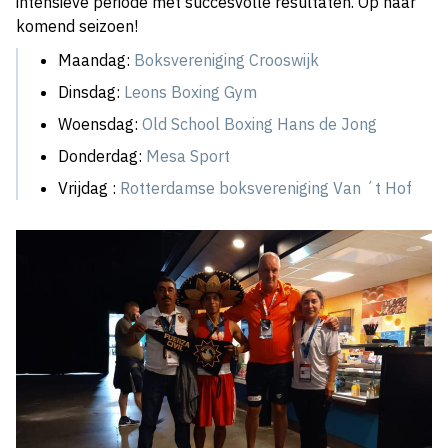
intensieve periode met succesvolle resultaten. Op naar
komend seizoen!
Maandag:
Boksvereniging Crooswijk
Dinsdag:
Leons Boxing Gym
Woensdag:
Old School Boxing Hans de Jong
Donderdag:
Mesa Sport
Vrijdag :
Rotterdamse boksvereniging Van ´t Hof