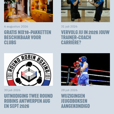
6 augustus 2026
31 juli 2026
GRATIS NIX18-PAKKETTEN
VERVOLG JIJ IN 2026 JOUW
BESCHIKBAAR VOOR
TRAINER-COACH
CLUBS
CARRIÈRE?
30 juli 2026
28 juli 2026
UITNODIGING TWEE ROUND
WIJZIGINGEN
ROBINS ANTWERPEN AUG
JEUGDBOKSEN
EN SEPT 2026
AANGEKONDIGD