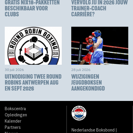
GRATIS NIX18-PAKKETTEN
VERVOLG JIJ IN 2026 JOUW
BESCHIKBAAR VOOR
TRAINER-COACH
CLUBS
CARRIÈRE?
30 juli 2026
28 juli 2026
UITNODIGING TWEE ROUND
WIJZIGINGEN
ROBINS ANTWERPEN AUG
JEUGDBOKSEN
EN SEPT 2026
AANGEKONDIGD
Bokscentra
Opleidingen
Kalender
Partners
Nederlandse Boksbond |