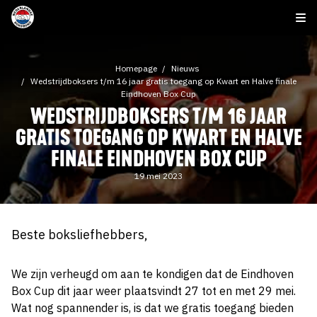
Homepage
Nieuws
Wedstrijdboksers t/m 16 jaar gratis toegang op Kwart en Halve finale
Eindhoven Box Cup
WEDSTRIJDBOKSERS T/M 16 JAAR
GRATIS TOEGANG OP KWART EN HALVE
FINALE EINDHOVEN BOX CUP
19 mei 2023
Beste boksliefhebbers,
We zijn verheugd om aan te kondigen dat de Eindhoven
Box Cup dit jaar weer plaatsvindt 27 tot en met 29 mei.
Wat nog spannender is, is dat we gratis toegang bieden