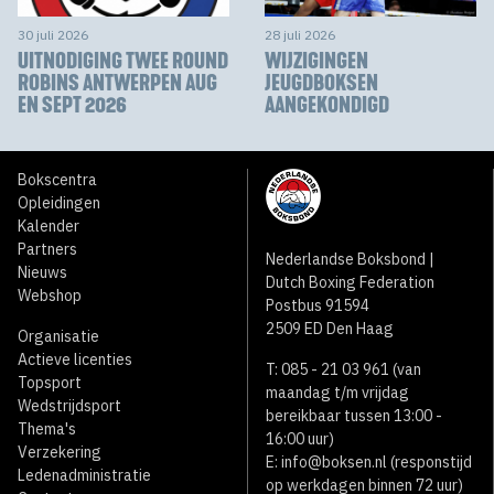
30 juli 2026
28 juli 2026
UITNODIGING TWEE ROUND
WIJZIGINGEN
ROBINS ANTWERPEN AUG
JEUGDBOKSEN
EN SEPT 2026
AANGEKONDIGD
Bokscentra
Opleidingen
Kalender
Partners
Nederlandse Boksbond |
Nieuws
Dutch Boxing Federation
Webshop
Postbus 91594
2509 ED Den Haag
Organisatie
Actieve licenties
T: 085 - 21 03 961 (van
Topsport
maandag t/m vrijdag
Wedstrijdsport
bereikbaar tussen 13:00 -
Thema's
16:00 uur)
Verzekering
E:
info@boksen.nl
(responstijd
Ledenadministratie
op werkdagen binnen 72 uur)