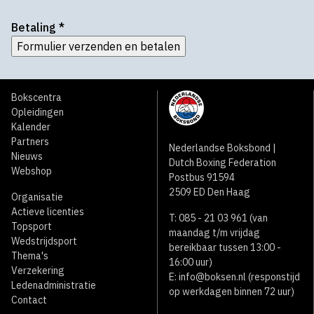
Betaling
*
Formulier verzenden en betalen
Bokscentra
Opleidingen
Kalender
Partners
Nederlandse Boksbond |
Nieuws
Dutch Boxing Federation
Webshop
Postbus 91594
2509 ED Den Haag
Organisatie
Actieve licenties
T: 085 - 21 03 961 (van
Topsport
maandag t/m vrijdag
Wedstrijdsport
bereikbaar tussen 13:00 -
Thema's
16:00 uur)
Verzekering
E:
info@boksen.nl
(responstijd
Ledenadministratie
op werkdagen binnen 72 uur)
Contact