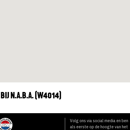
BIJ N.A.B.A. (W4014)
Volg ons via social media en ben
als eerste op de hoogte van het