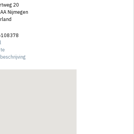
rtweg 20
 AA Nijmegen
rland
6108378
l
te
beschrijving