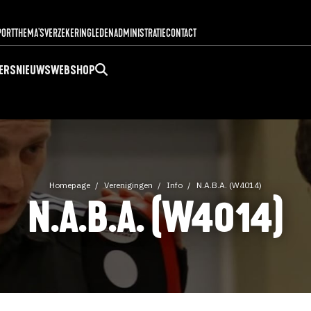
PORT
THEMA'S
VERZEKERING
LEDENADMINISTRATIE
CONTACT
ERS
NIEUWS
WEBSHOP
Homepage
Verenigingen
Info
N.A.B.A. (W4014)
N.A.B.A. (W4014)