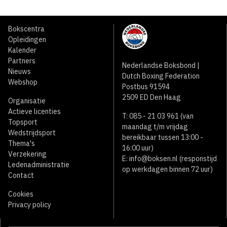
Bokscentra
Opleidingen
Kalender
Partners
Nederlandse Boksbond |
Nieuws
Dutch Boxing Federation
Webshop
Postbus 91594
2509 ED Den Haag
Organisatie
Actieve licenties
T: 085 - 21 03 961 (van
Topsport
maandag t/m vrijdag
Wedstrijdsport
bereikbaar tussen 13:00 -
Thema's
16:00 uur)
Verzekering
E:
info@boksen.nl
(responstijd
Ledenadministratie
op werkdagen binnen 72 uur)
Contact
Cookies
Privacy policy