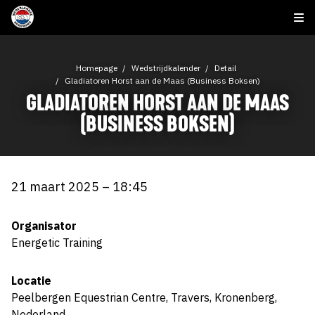
Homepage
Wedstrijdkalender
Detail
Gladiatoren Horst aan de Maas (Business Boksen)
GLADIATOREN HORST AAN DE MAAS
(BUSINESS BOKSEN)
21 maart 2025 – 18:45
Organisator
Energetic Training
Locatie
Peelbergen Equestrian Centre, Travers, Kronenberg,
Nederland