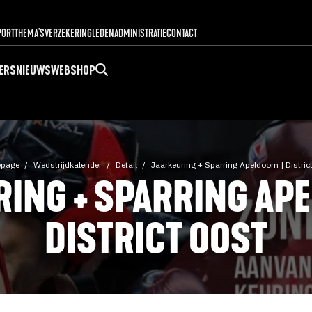
PORT
THEMA'S
VERZEKERING
LEDENADMINISTRATIE
CONTACT
ERS
NIEUWS
WEBSHOP
page
Wedstrijdkalender
Detail
Jaarkeuring + Sparring Apeldoorn | Distric
RING + SPARRING APE
DISTRICT OOST