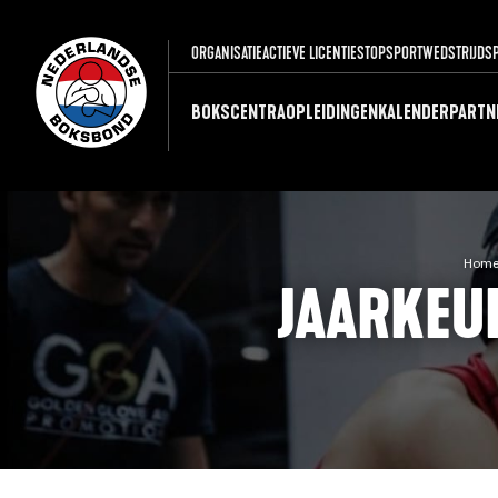
ORGANISATIE
ACTIEVE LICENTIES
TOPSPORT
WEDSTRIJDS
BOKSCENTRA
OPLEIDINGEN
KALENDER
PARTN
Home
JAARKEU