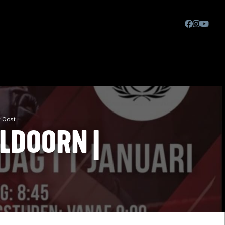
t Oost
LDOORN |