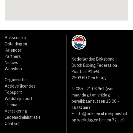
Bokscentra
Opleidingen
Kalender
Partners
Nederlandse Boksbond |
Nieuws
Dutch Boxing Federation
Webshop
Postbus 91594
2509 ED Den Haag
Organisatie
Actieve licenties
T: 085 - 21 03 961 (van
Topsport
maandag t/m vrijdag
Wedstrijdsport
bereikbaar tussen 13:00 -
Thema's
16:00 uur)
Verzekering
E:
info@boksen.nl
(responstijd
Ledenadministratie
op werkdagen binnen 72 uur)
Contact