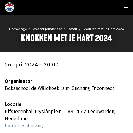
Homepage
Wedstrijdkalender
Detail
Knokken met je Hart 2024
KNOKKEN MET JE HART 2024
26 april 2024 – 20:00
Organisator
Boksschool de Wâldhoek i.s.m. Stichting Fitconnect
Locatie
Elfstedenhal, Fryslânplein 1, 8914 AZ Leeuwarden,
Nederland
Routebeschrijving