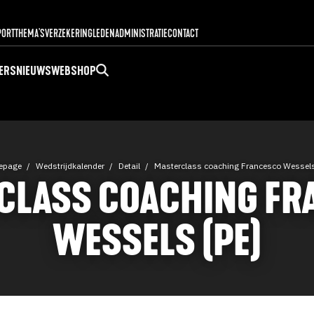
PORT
THEMA'S
VERZEKERING
LEDENADMINISTRATIE
CONTACT
ERS
NIEUWS
WEBSHOP
epage
Wedstrijdkalender
Detail
Masterclass coaching Francesco Wessels
CLASS COACHING FR
WESSELS (PE)