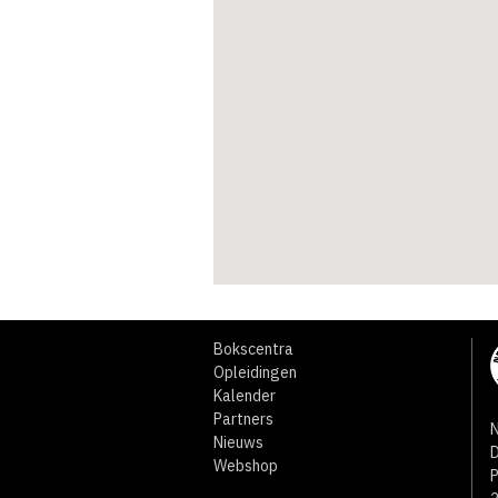
Bokscentra
Opleidingen
Kalender
Partners
N
Nieuws
D
Webshop