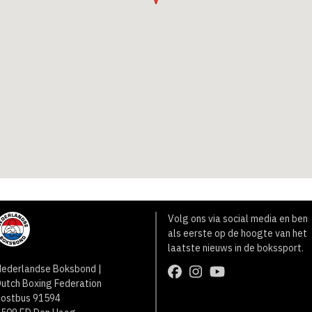
Volg ons via social media en ben
als eerste op de hoogte van het
laatste nieuws in de bokssport.
ederlandse Boksbond |
utch Boxing Federation
Postbus 91594