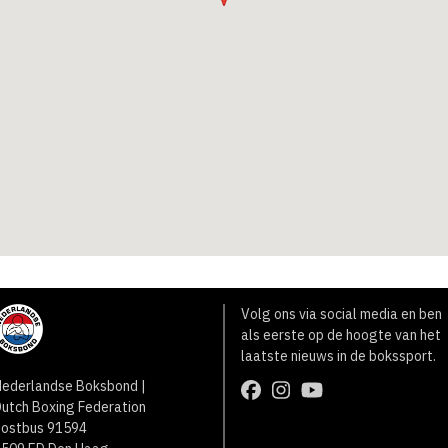
Volg ons via social media en ben
als eerste op de hoogte van het
laatste nieuws in de bokssport.
ederlandse Boksbond |
utch Boxing Federation
Postbus 91594