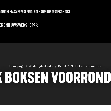
PORT
THEMA'S
VERZEKERING
LEDENADMINISTRATIE
CONTACT
ERS
NIEUWS
WEBSHOP
Homepage
Wedstrijdkalender
Detail
NK Boksen voorrondes
K BOKSEN VOORROND