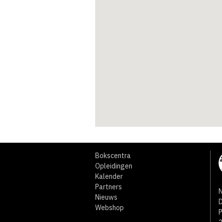
Bokscentra
Opleidingen
Kalender
Partners
N
Nieuws
D
Webshop