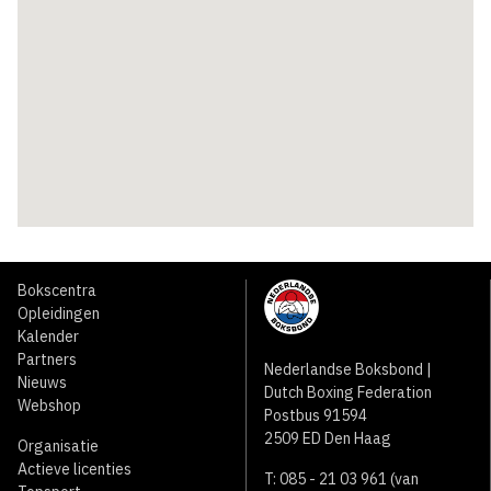
Bokscentra
Opleidingen
Kalender
Partners
Nederlandse Boksbond |
Nieuws
Dutch Boxing Federation
Webshop
Postbus 91594
2509 ED Den Haag
Organisatie
Actieve licenties
T: 085 - 21 03 961 (van