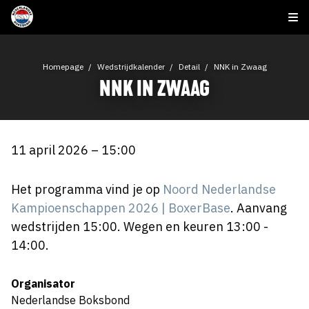
Homepage
Wedstrijdkalender
Detail
NNK in Zwaag
NNK IN ZWAAG
11 april 2026 – 15:00
Het programma vind je op
Noord Nederlandse
Kampioenschappen 2026 | BoxerBase
. Aanvang
wedstrijden 15:00. Wegen en keuren 13:00 -
14:00.
Organisator
Nederlandse Boksbond