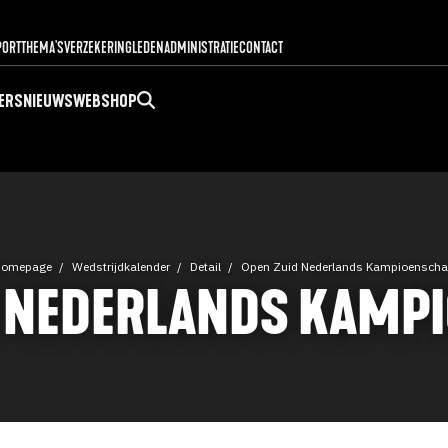
PORT
THEMA'S
VERZEKERING
LEDENADMINISTRATIE
CONTACT
ERS
NIEUWS
WEBSHOP
Homepage
Wedstrijdkalender
Detail
Open Zuid Nederlands Kampioensch
D NEDERLANDS KAMP