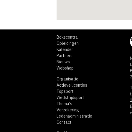
Bokscentra
Opleidingen
Kalender
Partners
N
Nieuws
D
Webshop
Organisatie
Actieve licenties
T
Topsport
t
Wedstrijdsport
1
Thema's
E
Verzekering
w
Ledenadministratie
Contact