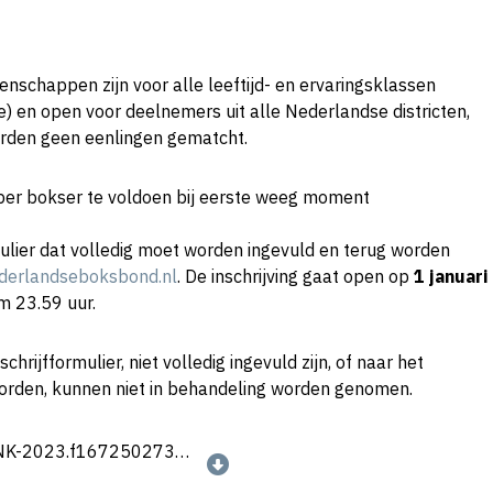
schappen zijn voor alle leeftijd- en ervaringsklassen
se) en open voor deelnemers uit alle Nederlandse districten,
orden geen eenlingen gematcht.
 per bokser te voldoen bij eerste weeg moment
mulier dat volledig moet worden ingevuld en terug worden
derlandseboksbond.nl
. De inschrijving gaat open op
1 januari
m 23.59 uur.
schrijfformulier, niet volledig ingevuld zijn, of naar het
orden, kunnen niet in behandeling worden genomen.
Inschrijfformulier-Open-ZNK-2023.f1672502730.xlsx