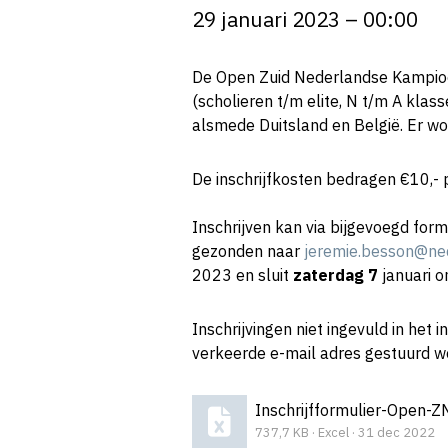
29 januari 2023 – 00:00
De Open Zuid Nederlandse Kampioen
(scholieren t/m elite, N t/m A klas
alsmede Duitsland en België. Er w
De inschrijfkosten bedragen €10,-
Inschrijven kan via bijgevoegd for
gezonden naar
jeremie.besson@ne
2023 en sluit
zaterdag 7
januari o
Inschrijvingen niet ingevuld in het in
verkeerde e-mail adres gestuurd w
737,7 KB · Excel · 31 dec 2022