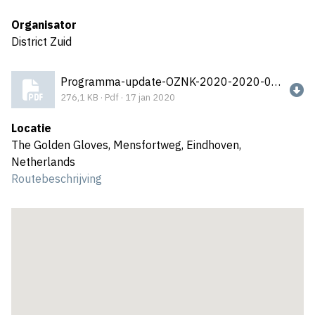
Organisator
District Zuid
Programma-update-OZNK-2020-2020-01-18_200117_132719.pdf
276,1 KB · Pdf · 17 jan 2020
Locatie
The Golden Gloves, Mensfortweg, Eindhoven,
Netherlands
Routebeschrijving