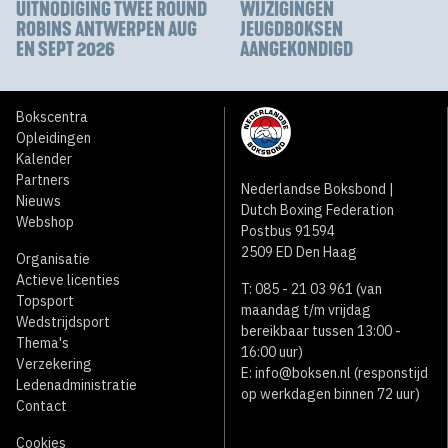
UITNODIGING TWEE ROUND
WIJZIGINGEN
ROBINS ANTWERPEN AUG
JEUGDBOKSEN
EN SEPT 2026
AANGEKONDIGD
Bokscentra
Opleidingen
Kalender
Partners
Nederlandse Boksbond |
Nieuws
Dutch Boxing Federation
Webshop
Postbus 91594
2509 ED Den Haag
Organisatie
Actieve licenties
T: 085 - 21 03 961 (van
Topsport
maandag t/m vrijdag
Wedstrijdsport
bereikbaar tussen 13:00 -
Thema's
16:00 uur)
Verzekering
E:
info@boksen.nl
(responstijd
Ledenadministratie
op werkdagen binnen 72 uur)
Contact
Cookies