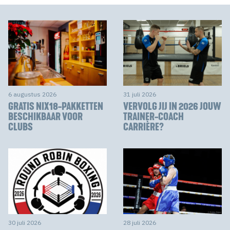
6 augustus 2026
31 juli 2026
GRATIS NIX18-PAKKETTEN
VERVOLG JIJ IN 2026 JOUW
BESCHIKBAAR VOOR
TRAINER-COACH
CLUBS
CARRIÈRE?
30 juli 2026
28 juli 2026