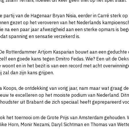
 Islam Teffani, hoewel dit keer geen titel op het spel staat.
de partij van de Hagenaar Bryan Nisia, eerder in Carré sterk o
 zinnen gezet op het veroveren van het Nederlands kampioens
ie na een paar jaar afwezigheid aan een sterke opmars is beg
, zodat spanning en sensatie verzekerd is.
 De Rotterdammer Artjom Kasparian bouwt aan een geduchte ca
zelf een goede kans tegen Dmitro Fedas. Wie? Een uit de Oekr
e woont en in het bezit is van een record met acht overwinning
j zal dan zijn kans grijpen.
a Koops, de ontdekking van vorig jaar, nam maar wat graag de 
ieuw te excelleren op het mooiste podium van Nederland. Dit
oudster uit Brabant die zich speciaal heeft geprepareerd vo
 ook het toernooi om de Grote Prijs van Amsterdam gehouden
ke Horn, Monir Nezami, Daryl Sichtman en Thomas van Wetten