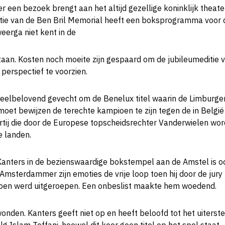
een bezoek brengt aan het altijd gezellige koninklijk theater
satie van de Ben Bril Memorial heeft een boksprogramma voor 
eerga niet kent in de
estaan. Kosten noch moeite zijn gespaard om de jubileumeditie 
 perspectief te voorzien.
eelbelovend gevecht om de Benelux titel waarin de Limburger
 moet bewijzen de terechte kampioen te zijn tegen de in Belgi
artij die door de Europese topscheidsrechter Vanderwielen wo
e landen.
anters in de bezienswaardige bokstempel aan de Amstel is ook
e Amsterdammer zijn emoties de vrije loop toen hij door de jury 
ioen werd uitgeroepen. Een onbeslist maakte hem woedend.
wonden. Kanters geeft niet op en heeft beloofd tot het uiterst