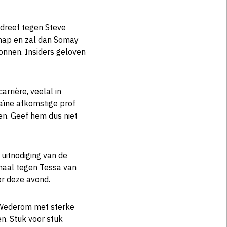
p dreef tegen Steve
chap en zal dan Somay
onnen. Insiders geloven
rrière, veelal in
aïne afkomstige prof
en. Geef hem dus niet
uitnodiging van de
maal tegen Tessa van
or deze avond.
. Wederom met sterke
. Stuk voor stuk