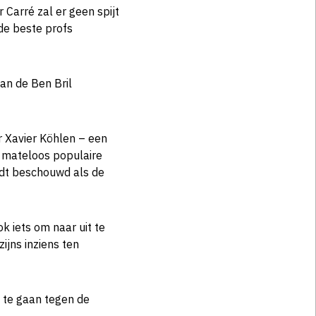
 Carré zal er geen spijt
de beste profs
van de Ben Bril
 Xavier Köhlen – een
ë mateloos populaire
rdt beschouwd als de
 iets om naar uit te
zijns inziens ten
e te gaan tegen de