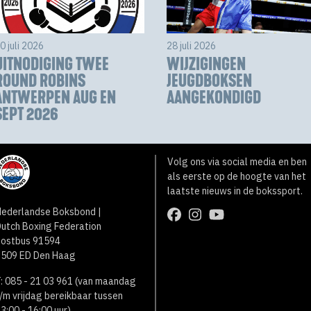
0 juli 2026
28 juli 2026
UITNODIGING TWEE
WIJZIGINGEN
ROUND ROBINS
JEUGDBOKSEN
ANTWERPEN AUG EN
AANGEKONDIGD
SEPT 2026
Volg ons via social media en ben
als eerste op de hoogte van het
laatste nieuws in de bokssport.
ederlandse Boksbond |
utch Boxing Federation
Postbus 91594
2509 ED Den Haag
: 085 - 21 03 961 (van maandag
/m vrijdag bereikbaar tussen
3:00 - 16:00 uur)