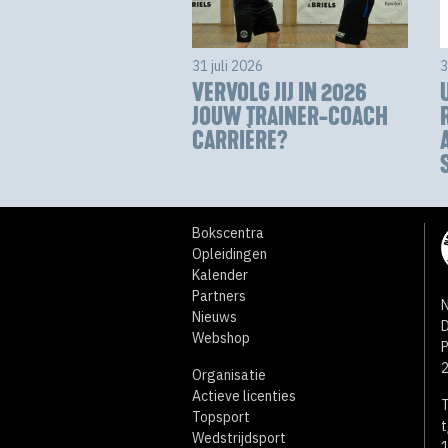
31 juli 2026
3
VERVOLG JIJ IN 2026
JOUW TRAINER-COACH
CARRIÈRE?
Bokscentra
Opleidingen
Kalender
Partners
N
Nieuws
D
Webshop
Organisatie
Actieve licenties
T
Topsport
t
Wedstrijdsport
1