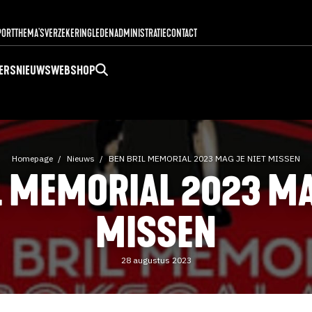
PORT
THEMA'S
VERZEKERING
LEDENADMINISTRATIE
CONTACT
ERS
NIEUWS
WEBSHOP
Homepage
Nieuws
BEN BRIL MEMORIAL 2023 MAG JE NIET MISSEN
L MEMORIAL 2023 MAG
MISSEN
28 augustus 2023