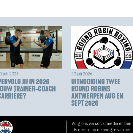
1 juli 2026
30 juli 2026
VERVOLG JIJ IN 2026
UITNODIGING TWEE
JOUW TRAINER-COACH
ROUND ROBINS
CARRIÈRE?
ANTWERPEN AUG EN
SEPT 2026
Volg ons via social media en ben
als eerste op de hoogte van het