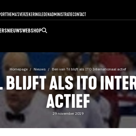
PORT
THEMA'S
VERZEKERING
LEDENADMINISTRATIE
CONTACT
ERS
NIEUWS
WEBSHOP
Homepage
Nieuws
Ben van Til blijft als ITO Internationaal actief
L BLIJFT ALS ITO INT
ACTIEF
29 november 2019