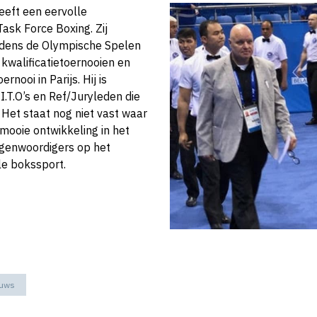
eeft een eervolle
ask Force Boxing. Zij
jdens de Olympische Spelen
 kwalificatietoernooien en
rnooi in Parijs. Hij is
I.T.O’s en Ref/Juryleden die
 Het staat nog niet vast waar
 mooie ontwikkeling in het
genwoordigers op het
le bokssport.
euws