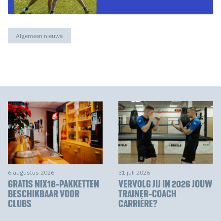
Algemeen nieuws
6 augustus 2026
31 juli 2026
GRATIS NIX18-PAKKETTEN
VERVOLG JIJ IN 2026 JOUW
BESCHIKBAAR VOOR
TRAINER-COACH
CLUBS
CARRIÈRE?