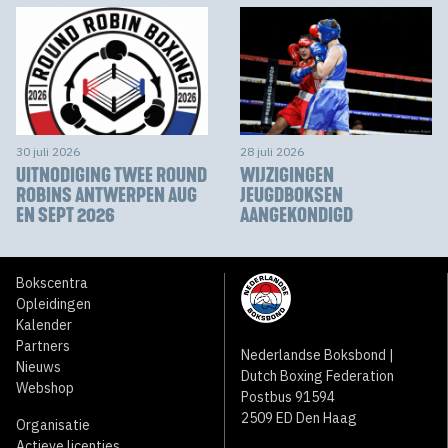
30 juli 2026
28 juli 2026
UITNODIGING TWEE ROUND
WIJZIGINGEN
ROBINS ANTWERPEN AUG
JEUGDBOKSEN
EN SEPT 2026
AANGEKONDIGD
Bokscentra
Opleidingen
Kalender
Partners
Nederlandse Boksbond |
Nieuws
Dutch Boxing Federation
Webshop
Postbus 91594
2509 ED Den Haag
Organisatie
Actieve licenties