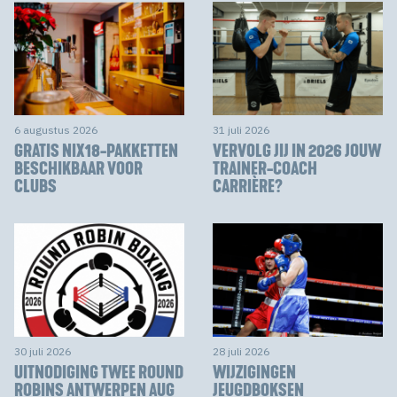
6 augustus 2026
31 juli 2026
GRATIS NIX18-PAKKETTEN
VERVOLG JIJ IN 2026 JOUW
BESCHIKBAAR VOOR
TRAINER-COACH
CLUBS
CARRIÈRE?
30 juli 2026
28 juli 2026
UITNODIGING TWEE ROUND
WIJZIGINGEN
ROBINS ANTWERPEN AUG
JEUGDBOKSEN