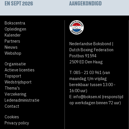
EN SEPT 2026
AANGEKONDIGD
Bokscentra
Opleidingen
Kalender
Partners
Nederlandse Boksbond |
Nieuws
Dutch Boxing Federation
Webshop
Postbus 91594
2509 ED Den Haag
Organisatie
Actieve licenties
T: 085 - 21 03 961 (van
Topsport
maandag t/m vrijdag
Wedstrijdsport
bereikbaar tussen 13:00 -
Thema's
16:00 uur)
Verzekering
E:
info@boksen.nl
(responstijd
Ledenadministratie
op werkdagen binnen 72 uur)
Contact
Cookies
Privacy policy