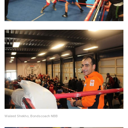
Waleed Shekho, Bondscoach NBB