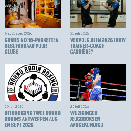
6 augustus 2026
31 juli 2026
GRATIS NIX18-PAKKETTEN
VERVOLG JIJ IN 2026 JOUW
BESCHIKBAAR VOOR
TRAINER-COACH
CLUBS
CARRIÈRE?
30 juli 2026
28 juli 2026
UITNODIGING TWEE ROUND
WIJZIGINGEN
ROBINS ANTWERPEN AUG
JEUGDBOKSEN
EN SEPT 2026
AANGEKONDIGD