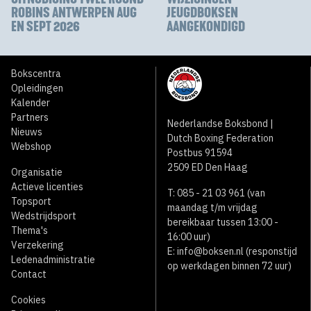
ROBINS ANTWERPEN AUG
JEUGDBOKSEN
EN SEPT 2026
AANGEKONDIGD
Bokscentra
Opleidingen
Kalender
Partners
Nederlandse Boksbond |
Nieuws
Dutch Boxing Federation
Webshop
Postbus 91594
2509 ED Den Haag
Organisatie
Actieve licenties
T: 085 - 21 03 961 (van
Topsport
maandag t/m vrijdag
Wedstrijdsport
bereikbaar tussen 13:00 -
Thema's
16:00 uur)
Verzekering
E:
info@boksen.nl
(responstijd
Ledenadministratie
op werkdagen binnen 72 uur)
Contact
Cookies