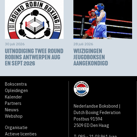
30 juli 2026
28 juli 2026
UITNODIGING TWEE ROUND
WIJZIGINGEN
ROBINS ANTWERPEN AUG
JEUGDBOKSEN
EN SEPT 2026
AANGEKONDIGD
Bokscentra
Opleidingen
Kalender
Partners
Nederlandse Boksbond |
Nieuws
Dutch Boxing Federation
Webshop
Postbus 91594
2509 ED Den Haag
Organisatie
Actieve licenties
T: 085 - 21 03 961 (van