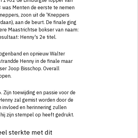
van 1962 de Limburgse topper van
3 was Menten de eerste te nemen
neppers, zoon uit de 'Kneppers
rdaan), aan de beurt. De finale ging
ere Maastrichtse bokser van naam:
ultaat: Henny's 2e titel.
oogenband en opnieuw Walter
trandde Henny in de finale maar
ser Joop Bisschop. Overall
ppen.
. Zijn toewijding en passie voor de
Henny zal gemist worden door de
invloed en herinnering zullen
hij zijn stempel op heeft gedrukt.
l sterkte met dit