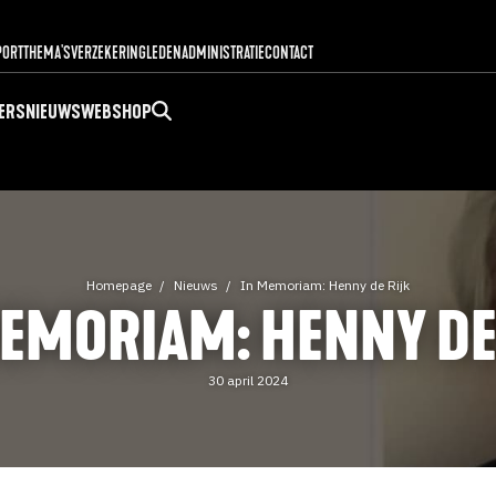
PORT
THEMA'S
VERZEKERING
LEDENADMINISTRATIE
CONTACT
ERS
NIEUWS
WEBSHOP
Homepage
Nieuws
In Memoriam: Henny de Rijk
EMORIAM: HENNY DE
30 april 2024