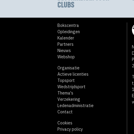
CLUBS
Bokscentra
Opleidingen
Kalender
Partners
N
Nieuws
D
Webshop
Organisatie
Actieve licenties
T
Topsport
t
Wedstrijdsport
1
Thema's
E
Verzekering
w
Ledenadministratie
Contact
Cookies
Privacy policy