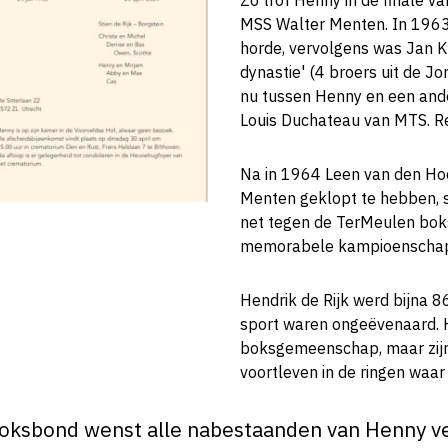
Zo trof Henny in de finale 
MSS Walter Menten. In 196
horde, vervolgens was Jan K
dynastie' (4 broers uit de Jo
nu tussen Henny en een and
Louis Duchateau van MTS. Res
Na in 1964 Leen van den H
Menten geklopt te hebben, s
net tegen de TerMeulen bok
memorabele kampioenscha
Hendrik de Rijk werd bijna 86
sport waren ongeëvenaard. 
boksgemeenschap, maar zijn 
voortleven in de ringen waar 
ksbond wenst alle nabestaanden van Henny vee