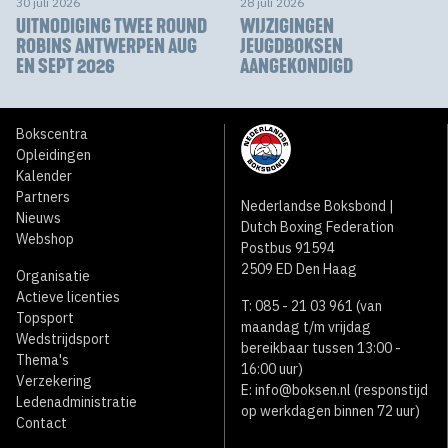
30 juli 2026
28 juli 2026
UITNODIGING TWEE ROUND
WIJZIGINGEN
ROBINS ANTWERPEN AUG
JEUGDBOKSEN
EN SEPT 2026
AANGEKONDIGD
Bokscentra
Opleidingen
Kalender
Partners
Nederlandse Boksbond |
Nieuws
Dutch Boxing Federation
Webshop
Postbus 91594
2509 ED Den Haag
Organisatie
Actieve licenties
T: 085 - 21 03 961 (van
Topsport
maandag t/m vrijdag
Wedstrijdsport
bereikbaar tussen 13:00 -
Thema's
16:00 uur)
Verzekering
E:
info@boksen.nl
(responstijd
Ledenadministratie
op werkdagen binnen 72 uur)
Contact