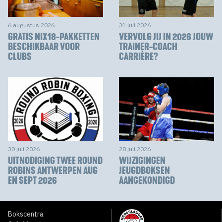
6 augustus 2026
31 juli 2026
GRATIS NIX18-PAKKETTEN
VERVOLG JIJ IN 2026 JOUW
BESCHIKBAAR VOOR
TRAINER-COACH
CLUBS
CARRIÈRE?
30 juli 2026
28 juli 2026
UITNODIGING TWEE ROUND
WIJZIGINGEN
ROBINS ANTWERPEN AUG
JEUGDBOKSEN
EN SEPT 2026
AANGEKONDIGD
Bokscentra