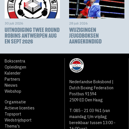
30 juli 2026
28 juli 2026
UITNODIGING TWEE ROUND
WIJZIGINGEN
ROBINS ANTWERPEN AUG
JEUGDBOKSEN
EN SEPT 2026
AANGEKONDIGD
Bokscentra
Opleidingen
Kalender
Partners
Nederlandse Boksbond |
Nieuws
Dutch Boxing Federation
Webshop
Postbus 91594
2509 ED Den Haag
Organisatie
Actieve licenties
T: 085 - 21 03 961 (van
Topsport
maandag t/m vrijdag
Wedstrijdsport
bereikbaar tussen 13:00 -
Thema's
16:00 uur)