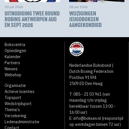
30 juli 2026
28 juli 2026
UITNODIGING TWEE ROUND
WIJZIGINGEN
ROBINS ANTWERPEN AUG
JEUGDBOKSEN
EN SEPT 2026
AANGEKONDIGD
Bokscentra
Opleidingen
Kalender
Partners
Nederlandse Boksbond |
Nieuws
Dutch Boxing Federation
Webshop
Postbus 91594
2509 ED Den Haag
Organisatie
Actieve licenties
T: 085 - 21 03 961 (van
Topsport
maandag t/m vrijdag
Wedstrijdsport
bereikbaar tussen 13:00 -
Thema's
16:00 uur)
Verzekering
E:
info@boksen.nl
(responstijd
Ledenadministratie
op werkdagen binnen 72 uur)
Contact