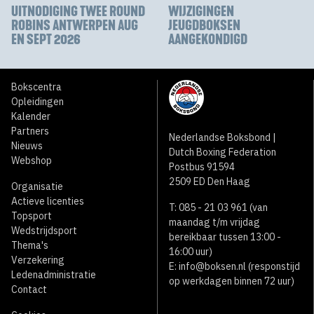
UITNODIGING TWEE ROUND
WIJZIGINGEN
ROBINS ANTWERPEN AUG
JEUGDBOKSEN
EN SEPT 2026
AANGEKONDIGD
Bokscentra
Opleidingen
Kalender
Partners
Nederlandse Boksbond |
Nieuws
Dutch Boxing Federation
Webshop
Postbus 91594
2509 ED Den Haag
Organisatie
Actieve licenties
T: 085 - 21 03 961 (van
Topsport
maandag t/m vrijdag
Wedstrijdsport
bereikbaar tussen 13:00 -
Thema's
16:00 uur)
Verzekering
E:
info@boksen.nl
(responstijd
Ledenadministratie
op werkdagen binnen 72 uur)
Contact