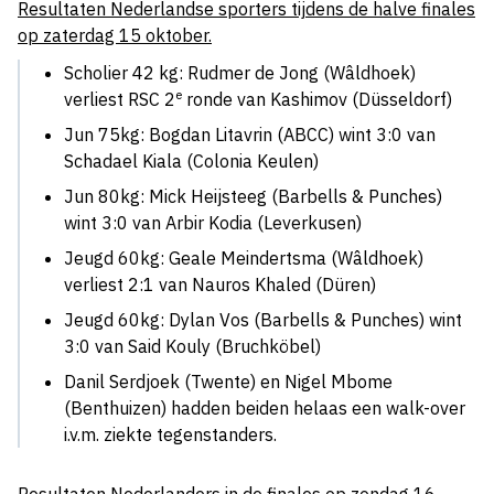
Resultaten Nederlandse sporters tijdens de halve finales
op zaterdag 15 oktober.
Scholier 42 kg: Rudmer de Jong (Wâldhoek)
e
verliest RSC 2
ronde van Kashimov (Düsseldorf)
Jun 75kg: Bogdan Litavrin (ABCC) wint 3:0 van
Schadael Kiala (Colonia Keulen)
Jun 80kg: Mick Heijsteeg (Barbells & Punches)
wint 3:0 van Arbir Kodia (Leverkusen)
Jeugd 60kg: Geale Meindertsma (Wâldhoek)
verliest 2:1 van Nauros Khaled (Düren)
Jeugd 60kg: Dylan Vos (Barbells & Punches) wint
3:0 van Said Kouly (Bruchköbel)
Danil Serdjoek (Twente) en Nigel Mbome
(Benthuizen) hadden beiden helaas een walk-over
i.v.m. ziekte tegenstanders.