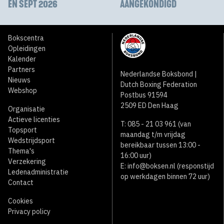
EN SEPT 2026
AANGEKONDIGD
Bokscentra
Opleidingen
Kalender
Partners
Nederlandse Boksbond |
Nieuws
Dutch Boxing Federation
Webshop
Postbus 91594
2509 ED Den Haag
Organisatie
Actieve licenties
T: 085 - 21 03 961 (van
Topsport
maandag t/m vrijdag
Wedstrijdsport
bereikbaar tussen 13:00 -
Thema's
16:00 uur)
Verzekering
E:
info@boksen.nl
(responstijd
Ledenadministratie
op werkdagen binnen 72 uur)
Contact
Cookies
Privacy policy