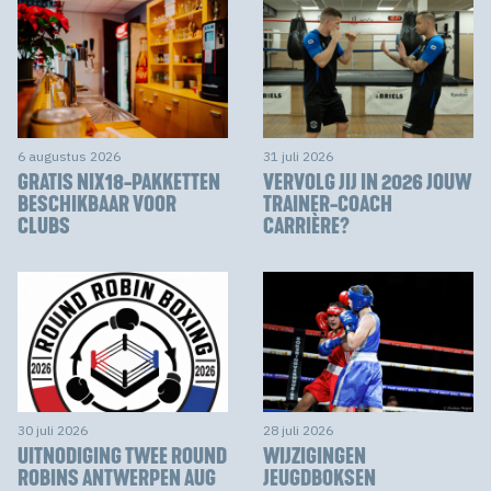
6 augustus 2026
31 juli 2026
GRATIS NIX18-PAKKETTEN
VERVOLG JIJ IN 2026 JOUW
BESCHIKBAAR VOOR
TRAINER-COACH
CLUBS
CARRIÈRE?
30 juli 2026
28 juli 2026
UITNODIGING TWEE ROUND
WIJZIGINGEN
ROBINS ANTWERPEN AUG
JEUGDBOKSEN