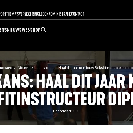
PORT
THEMA'S
VERZEKERING
LEDENADMINISTRATIE
CONTACT
ERS
NIEUWS
WEBSHOP
mepage
Nieuws
Laatste kans: Haal dit jaar nog jouw Boksfitinstructeur dipl
KANS: HAAL DIT JAAR
FITINSTRUCTEUR DIP
1 december 2020