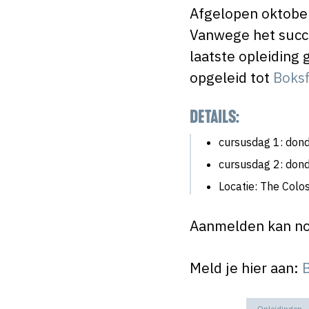
Afgelopen oktober
Vanwege het succe
laatste opleiding 
opgeleid tot
Boksf
DETAILS:
cursusdag 1: don
cursusdag 2: do
Locatie: The Col
Aanmelden kan nog
Meld je hier aan:
B
Opleidingen