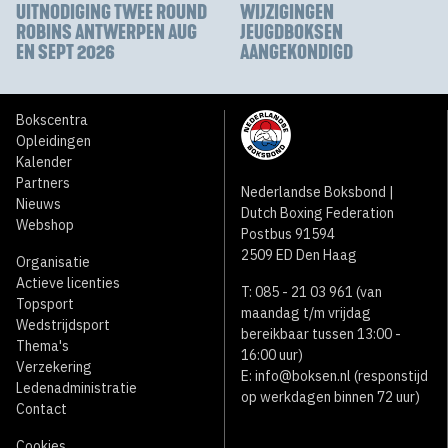
UITNODIGING TWEE ROUND
WIJZIGINGEN
ROBINS ANTWERPEN AUG
JEUGDBOKSEN
EN SEPT 2026
AANGEKONDIGD
Bokscentra
Opleidingen
Kalender
Partners
Nederlandse Boksbond |
Nieuws
Dutch Boxing Federation
Webshop
Postbus 91594
2509 ED Den Haag
Organisatie
Actieve licenties
T: 085 - 21 03 961 (van
Topsport
maandag t/m vrijdag
Wedstrijdsport
bereikbaar tussen 13:00 -
Thema's
16:00 uur)
Verzekering
E:
info@boksen.nl
(responstijd
Ledenadministratie
op werkdagen binnen 72 uur)
Contact
Cookies