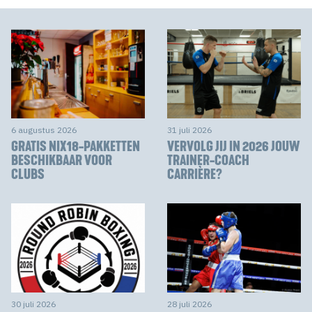
6 augustus 2026
31 juli 2026
GRATIS NIX18-PAKKETTEN
VERVOLG JIJ IN 2026 JOUW
BESCHIKBAAR VOOR
TRAINER-COACH
CLUBS
CARRIÈRE?
30 juli 2026
28 juli 2026