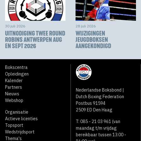
30 juli 2026
28 juli 2026
UITNODIGING TWEE ROUND
WIJZIGINGEN
ROBINS ANTWERPEN AUG
JEUGDBOKSEN
EN SEPT 2026
AANGEKONDIGD
Bokscentra
Opleidingen
Kalender
Partners
Nederlandse Boksbond |
Nieuws
Dutch Boxing Federation
Webshop
Postbus 91594
2509 ED Den Haag
Organisatie
Actieve licenties
T: 085 - 21 03 961 (van
Topsport
maandag t/m vrijdag
Wedstrijdsport
bereikbaar tussen 13:00 -
Thema's