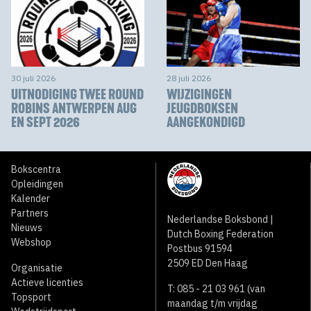
30 juli 2026
28 juli 2026
UITNODIGING TWEE ROUND
WIJZIGINGEN
ROBINS ANTWERPEN AUG
JEUGDBOKSEN
EN SEPT 2026
AANGEKONDIGD
Bokscentra
Opleidingen
Kalender
Partners
Nederlandse Boksbond |
Nieuws
Dutch Boxing Federation
Webshop
Postbus 91594
2509 ED Den Haag
Organisatie
Actieve licenties
T: 085 - 21 03 961 (van
Topsport
maandag t/m vrijdag