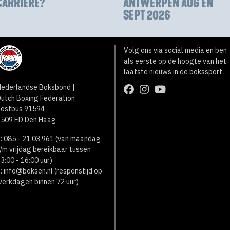
CARRIÈRE?
ANTWERPEN AUG EN
SEPT 2026
Volg ons via social media en ben
als eerste op de hoogte van het
laatste nieuws in de bokssport.
ederlandse Boksbond |
utch Boxing Federation
Postbus 91594
2509 ED Den Haag
: 085 - 21 03 961 (van maandag
/m vrijdag bereikbaar tussen
3:00 - 16:00 uur)
:
info@boksen.nl
(responstijd op
erkdagen binnen 72 uur)