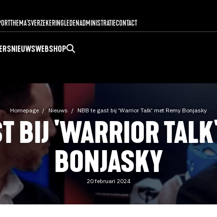
PORT
THEMA'S
VERZEKERING
LEDENADMINISTRATIE
CONTACT
ERS
NIEUWS
WEBSHOP
Homepage
Nieuws
NBB te gast bij 'Warrior Talk' met Remy Bonjasky
T BIJ 'WARRIOR TAL
BONJASKY
20 februari 2024