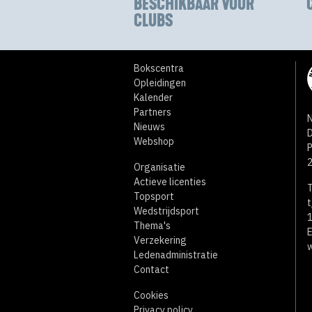
BESCHIKBAAR VOOR
CLUBS
Bokscentra
Opleidingen
Kalender
Partners
N
Nieuws
D
Webshop
Organisatie
Actieve licenties
T
Topsport
t
Wedstrijdsport
1
Thema's
E
Verzekering
w
Ledenadministratie
Contact
Cookies
Privacy policy