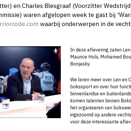
ter) en Charles Blesgraaf (Voorzitter Wedstrij
ssie) waren afgelopen week te gast bij 'Warri
rriorcode.com
waarbij onderwerpen in de vech
In deze aflevering zaten Len
Maurice Hols, Mohamed Bou
Bonjasky.
We leren meer over Len en C
bokssport en over hun func
binnenlandse en buitenland
komen talenten binnen Boks
het organiseren van bokswed
ingezoomd op andere vechts
voor deze interessante aflev