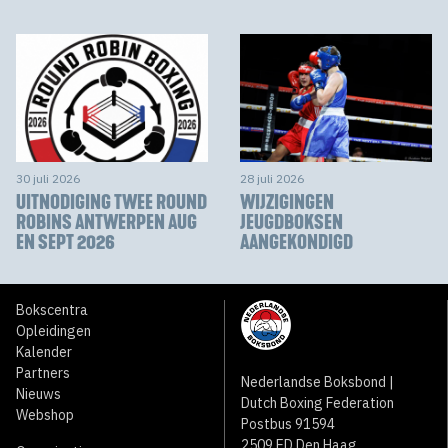
30 juli 2026
28 juli 2026
UITNODIGING TWEE ROUND
WIJZIGINGEN
ROBINS ANTWERPEN AUG
JEUGDBOKSEN
EN SEPT 2026
AANGEKONDIGD
Bokscentra
Opleidingen
Kalender
Partners
Nederlandse Boksbond |
Nieuws
Dutch Boxing Federation
Webshop
Postbus 91594
2509 ED Den Haag