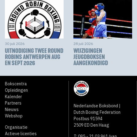
30 juli 2026
28 juli 2026
UITNODIGING TWEE ROUND
WIJZIGINGEN
ROBINS ANTWERPEN AUG
JEUGDBOKSEN
EN SEPT 2026
AANGEKONDIGD
Bokscentra
Opleidingen
Kalender
Partners
Nederlandse Boksbond |
Nieuws
Dutch Boxing Federation
Webshop
Postbus 91594
2509 ED Den Haag
Organisatie
Actieve licenties
T: 085 - 21 03 961 (van