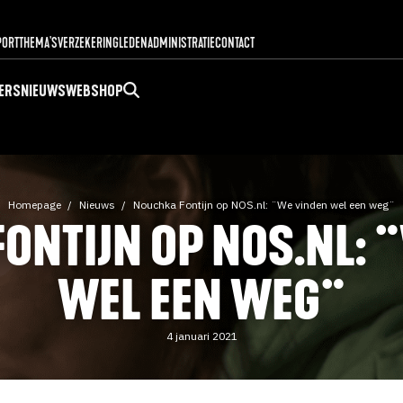
PORT
THEMA'S
VERZEKERING
LEDENADMINISTRATIE
CONTACT
ERS
NIEUWS
WEBSHOP
Homepage
Nieuws
Nouchka Fontijn op NOS.nl: ¨We vinden wel een weg¨
ONTIJN OP NOS.NL: 
WEL EEN WEG¨
4 januari 2021