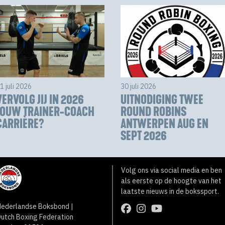
1 juli 2026
30 juli 2026
VERVOLG JIJ IN 2026
UITNODIGING TWEE
JOUW TRAINER-COACH
ROUND ROBINS
CARRIÈRE?
ANTWERPEN AUG EN
SEPT 2026
Volg ons via social media en ben
als eerste op de hoogte van het
laatste nieuws in de bokssport.
ederlandse Boksbond |
utch Boxing Federation