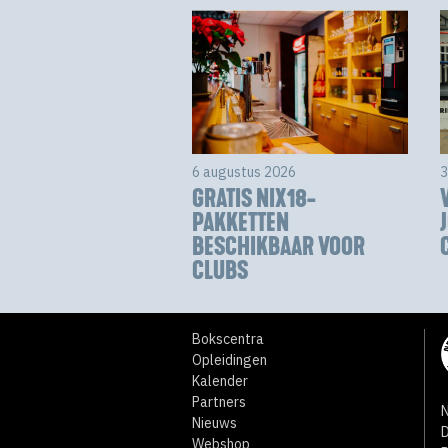
6 augustus 2026
3
GRATIS NIX18-
PAKKETTEN
BESCHIKBAAR VOOR
CLUBS
Bokscentra
Opleidingen
Kalender
Partners
N
Nieuws
D
Webshop