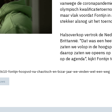
vanwege de coronapandemie, 
olympisch kwalificatietoerno
maar vlak voordat Fontijn i
stekker alsnog uit het toern
Halsoverkop vertrok de Ned
Brittannië. "Dat was een h
zaten we volop in de hoogsp
daarop zaten we opeens op 
op de agenda", kijkt Fontijn 
362610-fontijn-hoopvol-na-chaotisch-en-bizar-jaar-we-vinden-wel-een-weg
euws