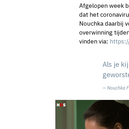
Afgelopen week br
dat het coronaviru
Nouchka daarbij v
overwinning tijden
vinden via:
https:/
Als je k
geworst
— Nouchka F