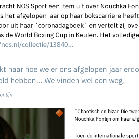
acht NOS Sport een item uit over Nouchka Font
s het afgelopen jaar op haar bokscarrière heef
oor uit haar ´coronadagboek´ en vertelt zij ove
s de World Boxing Cup in Keulen. Het volledige a
/nos.nl/collectie/13840...
ijkt naar hoe we er ons afgelopen jaar er
eld hebben... We vinden wel een weg.
ontijn
¨Chaotisch en bizar. Die tw
Nouchka Fontijn om haar afg
Toen de internationale sport