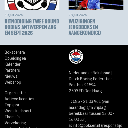
30 juli 2026
28 juli 2026
UITNODIGING TWEE ROUND
WIJZIGINGEN
ROBINS ANTWERPEN AUG
JEUGDBOKSEN
EN SEPT 2026
AANGEKONDIGD
Bokscentra
Opleidingen
Kalender
Partners
Nederlandse Boksbond |
Nieuws
Dutch Boxing Federation
Webshop
Postbus 91594
2509 ED Den Haag
Organisatie
Actieve licenties
T: 085 - 21 03 961 (van
Topsport
maandag t/m vrijdag
Wedstrijdsport
bereikbaar tussen 13:00 -
Thema's
16:00 uur)
Verzekering
E:
info@boksen.nl
(responstijd