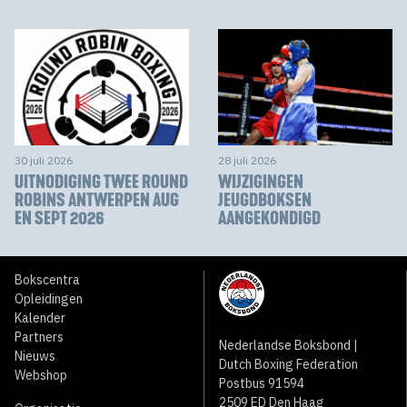
30 juli 2026
28 juli 2026
UITNODIGING TWEE ROUND
WIJZIGINGEN
ROBINS ANTWERPEN AUG
JEUGDBOKSEN
EN SEPT 2026
AANGEKONDIGD
Bokscentra
Opleidingen
Kalender
Partners
Nederlandse Boksbond |
Nieuws
Dutch Boxing Federation
Webshop
Postbus 91594
2509 ED Den Haag