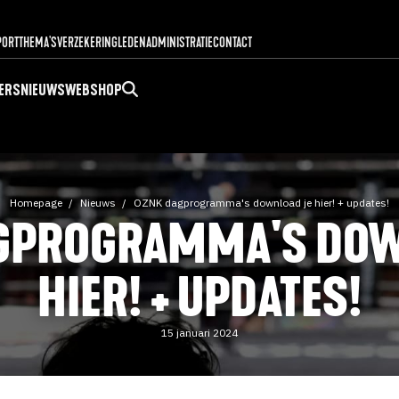
PORT
THEMA'S
VERZEKERING
LEDENADMINISTRATIE
CONTACT
ERS
NIEUWS
WEBSHOP
Homepage
Nieuws
OZNK dagprogramma's download je hier! + updates!
GPROGRAMMA'S DOW
HIER! + UPDATES!
15 januari 2024