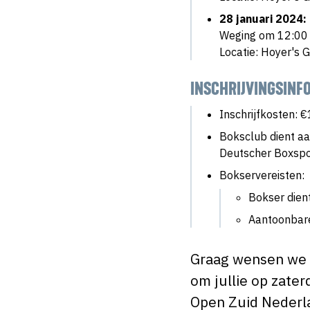
28 januari 2024:
Weging om 12:00 u
Locatie: Hoyer's 
INSCHRIJVINGSINFO
Inschrijfkosten: 
Boksclub dient aa
Deutscher Boxspo
Bokservereisten:
Bokser dient
Aantoonbar
Graag wensen we i
om jullie op zate
Open Zuid Nederl