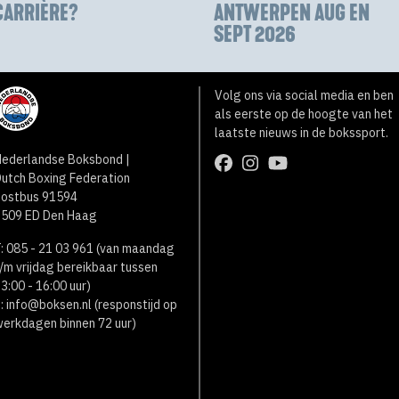
CARRIÈRE?
ANTWERPEN AUG EN
SEPT 2026
Volg ons via social media en ben
als eerste op de hoogte van het
laatste nieuws in de bokssport.
ederlandse Boksbond |
utch Boxing Federation
Postbus 91594
2509 ED Den Haag
: 085 - 21 03 961 (van maandag
/m vrijdag bereikbaar tussen
3:00 - 16:00 uur)
:
info@boksen.nl
(responstijd op
erkdagen binnen 72 uur)