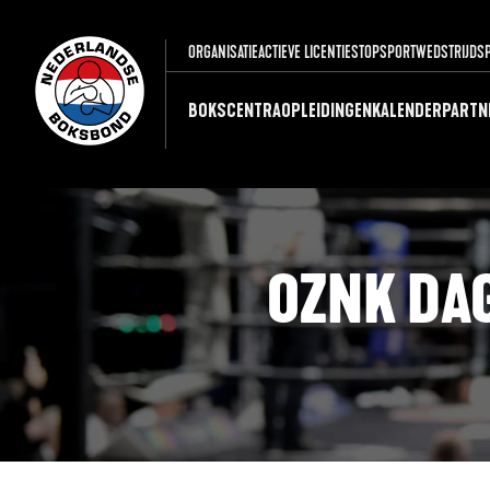
ORGANISATIE
ACTIEVE LICENTIES
TOPSPORT
WEDSTRIJDS
BOKSCENTRA
OPLEIDINGEN
KALENDER
PARTN
OZNK DA