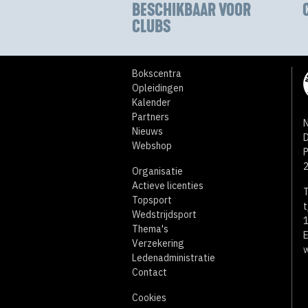
BESCHIKBAAR VOOR
CLUBS
Bokscentra
Opleidingen
Kalender
Partners
N
Nieuws
D
Webshop
Organisatie
Actieve licenties
T
Topsport
t
Wedstrijdsport
1
Thema's
E
Verzekering
w
Ledenadministratie
Contact
Cookies