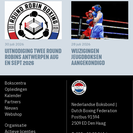
30 juli 2026
28 juli 2026
UITNODIGING TWEE ROUND
WIJZIGINGEN
ROBINS ANTWERPEN AUG
JEUGDBOKSEN
EN SEPT 2026
AANGEKONDIGD
Bokscentra
Opleidingen
Kalender
Partners
Nederlandse Boksbond |
Nieuws
Dutch Boxing Federation
Webshop
Postbus 91594
2509 ED Den Haag
Organisatie
Actieve licenties