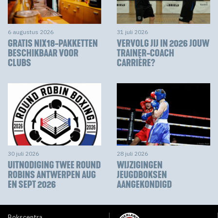
6 augustus 2026
31 juli 2026
GRATIS NIX18-PAKKETTEN
VERVOLG JIJ IN 2026 JOUW
BESCHIKBAAR VOOR
TRAINER-COACH
CLUBS
CARRIÈRE?
30 juli 2026
28 juli 2026
UITNODIGING TWEE ROUND
WIJZIGINGEN
ROBINS ANTWERPEN AUG
JEUGDBOKSEN
EN SEPT 2026
AANGEKONDIGD
Bokscentra