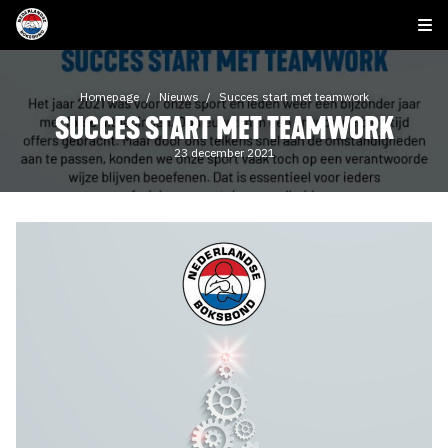
Homepage
Nieuws
Succes start met teamwork
SUCCES START MET TEAMWORK
23 december 2021