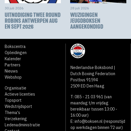
30 juli 2026
28 juli 2026
UITNODIGING TWEE ROUND
WIJZIGINGEN
ROBINS ANTWERPEN AUG
JEUGDBOKSEN
EN SEPT 2026
AANGEKONDIGD
Bokscentra
Opleidingen
Kalender
Partners
Nederlandse Boksbond |
Nieuws
Dutch Boxing Federation
Webshop
Postbus 91594
2509 ED Den Haag
Organisatie
Actieve licenties
T: 085 - 21 03 961 (van
Topsport
maandag t/m vrijdag
Wedstrijdsport
bereikbaar tussen 13:00 -
Thema's
16:00 uur)
Verzekering
E:
info@boksen.nl
(responstijd
Ledenadministratie
op werkdagen binnen 72 uur)