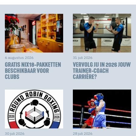
6 augustus 2026
31 juli 2026
GRATIS NIX18-PAKKETTEN
VERVOLG JIJ IN 2026 JOUW
BESCHIKBAAR VOOR
TRAINER-COACH
CLUBS
CARRIÈRE?
30 juli 2026
28 juli 2026