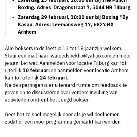
Zaterdag 15 februari,
10:00 uur bij
The Punch
Boxing.
Adres
:
Dragonstraat 7, 5044 HR Tilburg
Zaterdag 29 februari,
10:00 uur bij
Boxing ®By
Kasap.
Adres: Leemansweg 17, 6827 BX
Arnhem
Alle boksers in de leeftijd 13 tot 18 jaar zijn welkom.
Stuur een mail naar: waleedshekho@yahoo.com en meld
je aan! Let wel: Aanmelden voor locatie Tilburg kan tot
uiterlijk
10 februari
en aanmelden voor locatie Arnhem
kan tot uiterlijk
24 februari.
Na de sparringen is er uiteraard ruimte om feedback te
geven en te discussiëren over verdere invulling van
activiteiten omtrent het Jeugd boksen.
Geef het zo snel mogelijk door als je wil deelnemen
zodat er een mooi programma gemaakt kan worden.