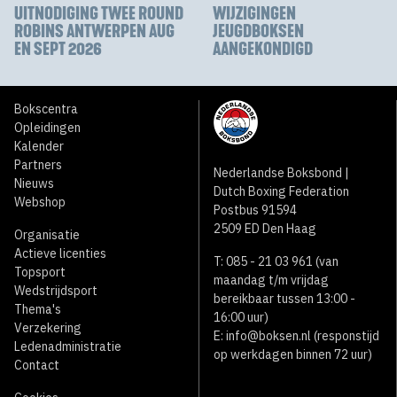
UITNODIGING TWEE ROUND
WIJZIGINGEN
ROBINS ANTWERPEN AUG
JEUGDBOKSEN
EN SEPT 2026
AANGEKONDIGD
Bokscentra
Opleidingen
Kalender
Partners
Nederlandse Boksbond |
Nieuws
Dutch Boxing Federation
Webshop
Postbus 91594
2509 ED Den Haag
Organisatie
Actieve licenties
T: 085 - 21 03 961 (van
Topsport
maandag t/m vrijdag
Wedstrijdsport
bereikbaar tussen 13:00 -
Thema's
16:00 uur)
Verzekering
E:
info@boksen.nl
(responstijd
Ledenadministratie
op werkdagen binnen 72 uur)
Contact