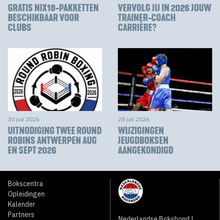
GRATIS NIX18-PAKKETTEN
VERVOLG JIJ IN 2026 JOUW
BESCHIKBAAR VOOR
TRAINER-COACH
CLUBS
CARRIÈRE?
30 juli 2026
28 juli 2026
UITNODIGING TWEE ROUND
WIJZIGINGEN
ROBINS ANTWERPEN AUG
JEUGDBOKSEN
EN SEPT 2026
AANGEKONDIGD
Bokscentra
Opleidingen
Kalender
Partners
Nederlandse Boksbond |