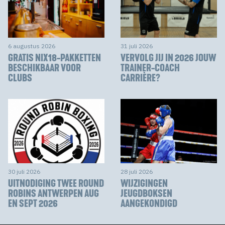
6 augustus 2026
31 juli 2026
GRATIS NIX18-PAKKETTEN
VERVOLG JIJ IN 2026 JOUW
BESCHIKBAAR VOOR
TRAINER-COACH
CLUBS
CARRIÈRE?
30 juli 2026
28 juli 2026
UITNODIGING TWEE ROUND
WIJZIGINGEN
ROBINS ANTWERPEN AUG
JEUGDBOKSEN
EN SEPT 2026
AANGEKONDIGD