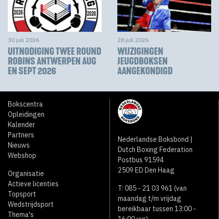
30 juli 2026
28 juli 2026
UITNODIGING TWEE ROUND
WIJZIGINGEN
ROBINS ANTWERPEN AUG
JEUGDBOKSEN
EN SEPT 2026
AANGEKONDIGD
Bokscentra
Opleidingen
Kalender
Partners
Nederlandse Boksbond |
Nieuws
Dutch Boxing Federation
Webshop
Postbus 91594
2509 ED Den Haag
Organisatie
Actieve licenties
T: 085 - 21 03 961 (van
Topsport
maandag t/m vrijdag
Wedstrijdsport
bereikbaar tussen 13:00 -
Thema's