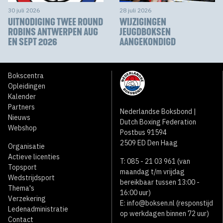
30 juli 2026
28 juli 2026
UITNODIGING TWEE ROUND
WIJZIGINGEN
ROBINS ANTWERPEN AUG
JEUGDBOKSEN
EN SEPT 2026
AANGEKONDIGD
Bokscentra
Opleidingen
Kalender
Partners
Nederlandse Boksbond |
Nieuws
Dutch Boxing Federation
Webshop
Postbus 91594
2509 ED Den Haag
Organisatie
Actieve licenties
T: 085 - 21 03 961 (van
Topsport
maandag t/m vrijdag
Wedstrijdsport
bereikbaar tussen 13:00 -
Thema's
16:00 uur)
Verzekering
E:
info@boksen.nl
(responstijd
Ledenadministratie
op werkdagen binnen 72 uur)
Contact