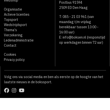
Webshop
Postbus 91594
2509 ED Den Haag
Organisatie
Actieve licenties
T: 085 - 21 03 961 (van
Topsport
maandag t/m vrijdag
Wedstrijdsport
bereikbaar tussen 13:00 -
Thema's
16:00 uur)
Verzekering
E:
info@boksen.nl
(responstijd
Ledenadministratie
op werkdagen binnen 72 uur)
Contact
Cookies
Privacy policy
Volg ons via social media en ben als eerste op de hoogte van het
laatste nieuws in de bokssport.