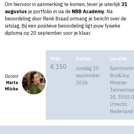
Om hiervoor in aanmerking te komen, lever je uiterlijk
31
augustus
je portfolio in via de
NBB Academy
. Na
beoordeling door René Braad ontvang je bericht over de
uitslag. Bij een positieve beoordeling ligt jouw fysieke
diploma op 20 september voor je klaar.
Prijs
Datum
Locatie
€ 150
zondag 20
Sportcent
september
Box&Joy,
Docent
2026
Minister
Marta
Mlicka
Talmastra
20, 3555 
Utrecht,
Nederland